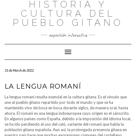
HISTORIA Y
Skip
to
CULTURA DEL
content
PUEBLO GITANO
exposición interactiva
Toggle
Navigation
31 de March de 2022
LA LENGUA ROMANÍ
La lengua romaní resulta esencial en la cultura gitana. Es el vínculo que
une al pueblo gitano repartido por todo el mundo y que se ha
mantenido vivo de boca en boca durante siglos, de manera oral, hasta
ahora. El romaní es una lengua indoeuropea cuyo origen es el sánscrito.
En algunos países como España, debido a la imposición del idioma local,
se ha ido perdiendo el uso del caló, variante del romaní que habla la
población gitana española. Aun así, la prolongada presencia gitana en
nuestro país hace que muchas expresiones comunes del castellano